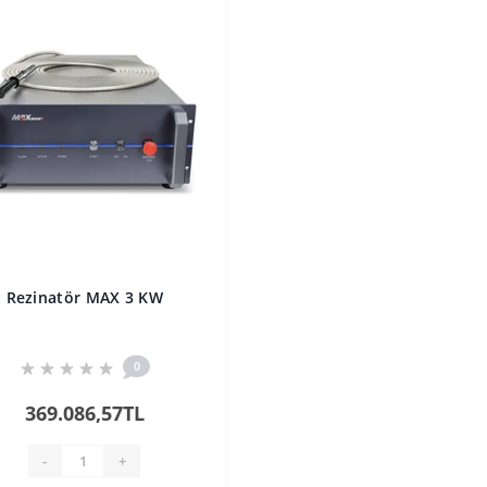
Rezinatör MAX 3 KW
0
369.086,57TL
-
+