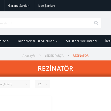
Garanti Şartları
İade Şartları
mızda
Haberler & Duyurular
Müşteri Yorumları
İle
Anasayfa
YEDEK PARÇA
REZİNATÖR
REZİNATÖR