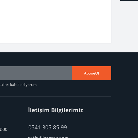
AboneOl
şulları kabul ediyorum
İletişim Bilgilerimiz
0541 305 85 99
9:00
satis@lazeraz.com