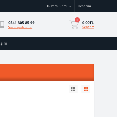
TL
Para Birimi
Hesabım
0
0,00TL
0541 305 85 99
Sepetim
Sizi arayalım mı?
tişim