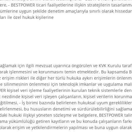
ere, - BESTPOWER ticari faaliyetlerine ilişkin stratejilerin tasarlan
kümlerine uygun şekilde denetim amaçlarıyla sınırlı olarak hissedarla
arı ile özel hukuk kişilerine
sağlamak için ilgili mevzuat uyarınca öngörülen ve KVK Kurulu tarafı
olarak işlenmesini ve korunmasını temin etmektedir. Bu kapsamda B
erişim riskleri ile diğer her türlü hukuka aykırı erişimlerin önlenme
 ile silinmesinin önlenmesi için teknolojik imkanlar ve uygulama mal
ER kişisel veri işleme faaliyetlerinin kurulan teknik sistemlerle den
ezdinde kişisel veri işleyen çalışanların, kişisel verilerin korunm
tilmesi, - İş birimi bazında belirlenen hukuksal uyum gerekliliklerin
lirlenmesi, bu hususların denetimi ve sürdürülebilirliğini sağlamak i
ki hukuki ilişkiyi yöneten sözleşme ve belgelere, BESTPOWER talima
ama yükümlülüğü getiren kayıtların ve bu konuda çalışanların farkın
larak erişim ve yetkilendirmelerin yapılması ve buna uygun olarak er