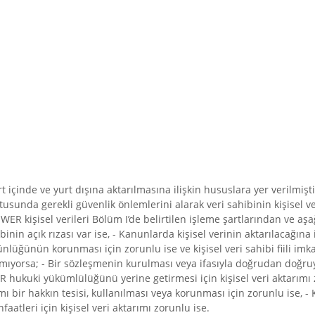
rt içinde ve yurt dışına aktarılmasına ilişkin hususlara yer verilm
usunda gerekli güvenlik önlemlerini alarak veri sahibinin kişisel veri
R kişisel verileri Bölüm I’de belirtilen işleme şartlarından ve aşağ
binin açık rızası var ise, - Kanunlarda kişisel verinin aktarılacağına i
lüğünün korunması için zorunlu ise ve kişisel veri sahibi fiili imk
mıyorsa; - Bir sözleşmenin kurulması veya ifasıyla doğrudan doğruya
R hukuki yükümlülüğünü yerine getirmesi için kişisel veri aktarımı zor
rımı bir hakkın tesisi, kullanılması veya korunması için zorunlu ise, 
leri için kişisel veri aktarımı zorunlu ise.