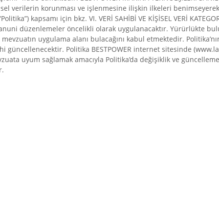
sel verilerin korunması ve işlenmesine ilişkin ilkeleri benimseyerek 
(“Politika”) kapsamı için bkz. VI. VERİ SAHİBİ VE KİŞİSEL VERİ KATEG
anuni düzenlemeler öncelikli olarak uygulanacaktır. Yürürlükte bu
vzuatın uygulama alanı bulacağını kabul etmektedir. Politika’nın
hi güncellenecektir. Politika BESTPOWER internet sitesinde (www.laz
uata uyum sağlamak amacıyla Politika’da değişiklik ve güncellemeler
r.