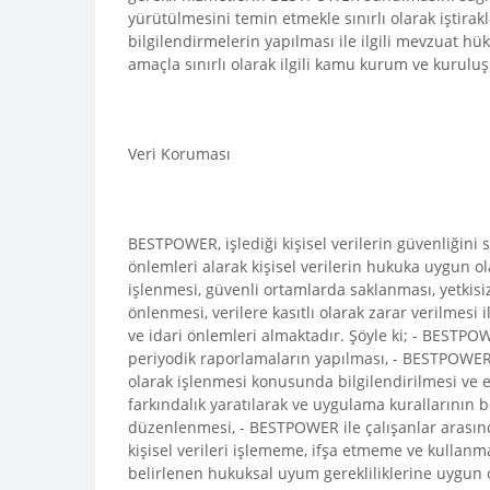
yürütülmesini temin etmekle sınırlı olarak iştirakl
bilgilendirmelerin yapılması ile ilgili mevzuat hü
amaçla sınırlı olarak ilgili kamu kurum ve kuruluşl
Veri Koruması
BESTPOWER, işlediği kişisel verilerin güvenliğini 
önlemleri alarak kişisel verilerin hukuka uygun 
işlenmesi, güvenli ortamlarda saklanması, yetkisiz 
önlenmesi, verilere kasıtlı olarak zarar verilmesi
ve idari önlemleri almaktadır. Şöyle ki; - BESTPOW
periyodik raporlamaların yapılması, - BESTPOWER n
olarak işlenmesi konusunda bilgilendirilmesi ve eği
farkındalık yaratılarak ve uygulama kurallarının be
düzenlenmesi, - BESTPOWER ile çalışanlar arasında
kişisel verileri işlememe, ifşa etmeme ve kullanm
belirlenen hukuksal uyum gerekliliklerine uygun o