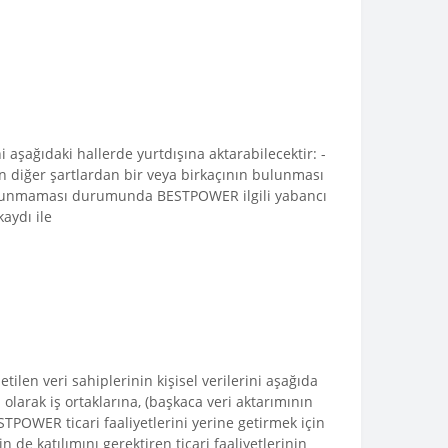
aşağıdaki hallerde yurtdışına aktarabilecektir: -
en diğer şartlardan bir veya birkaçının bulunması
ma bulunmaması durumunda BESTPOWER ilgili yabancı
aydı ile
len veri sahiplerinin kişisel verilerini aşağıda
 olarak iş ortaklarına, (başkaca veri aktarımının
TPOWER ticari faaliyetlerini yerine getirmek için
de katılımını gerektiren ticari faaliyetlerinin