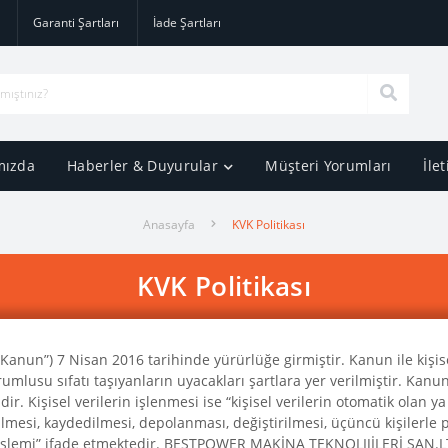
Garanti Şartları
İade Şartları
mızda
Haberler & Duyurular
Müşteri Yorumları
İle
Anasayfa
KVK Politikası
KVK Politikası
“Kanun”) 7 Nisan 2016 tarihinde yürürlüğe girmiştir. Kanun ile kişi
rumlusu sıfatı taşıyanların uyacakları şartlara yer verilmiştir. Kanun’a
gidir. Kişisel verilerin işlenmesi ise “kişisel verilerin otomatik olan 
lmesi, kaydedilmesi, depolanması, değiştirilmesi, üçüncü kişilerle p
ürlü işlemi” ifade etmektedir. BESTPOWER MAKİNA TEKNOLIJİLERİ SAN