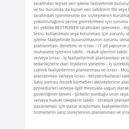
tarafından kişisel veri işleme faaliyetinde bulu
ve bu durumda da kişisel veri sahibinin fiili ve
tarafından işlenmesinin bir sözleşmenin kurulması
yükümlülüğünü yerine getirebilmesi için zorunlu olm
bir şekilde BESTPOWER tarafından işlenmesi - Kiş
tesisi, kullanılması veya korunması için zorunlu 
işleme faaliyetinde bulunulmasının zorunlu olmas
planlanması, denetimi ve icrası – IT alt yapısının 
muhasebe işlerinin takibi - Hukuk işlerinin takibi -
ve/veya icrası - İş faaliyetlerinin planlanması ve ic
tedarikçilerle olan ilişkilerin yönetimi - İş sürekl
Lojistik faaliyetlerinin planlanması ve icrası - Mü
planlanması ve/veya icrası - Müşteri/kullanıcı talep
Satış sonrası destek hizmetleri aktivitelerinin pla
prosedürleri ve/veya ilgili mevzuata uygun olarak 
güvenliğinin temini - Şirketin sunduğu ürün veya 
ve/veya hukuki taleplerin takibi - Stratejik planl
pazarlaması için pazar araştırması faaliyetlerini
hizmetlerin satış süreçlerinin planlanması ve icra