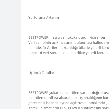
Yurtdışına Aktarım
BESTPOWER meşru ve hukuka uygun kişisel veri işle
Veri sahibinin açık rızasının bulunması halinde v
halinde; (i) Verilerin aktarıldığı ülkede yeterli
ülkedeki veri sorumlusu ile birlikte yeterli korum
Üçüncü Taraflar
BESTPOWER yukarıda belirtilen şartlar doğrultusun
belirtilen taraflara aktarabilir: - İş ortaklığını
gerekmesi halinde ayrıca açık rıza alınmaktadır.)
gerekli hizmetlerin BESTPOWER sunulmasını sağlama