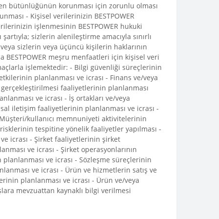
beden bütünlüğünün korunması için zorunlu olması
lunması - Kişisel verilerinizin BESTPOWER
 verilerinizin işlenmesinin BESTPOWER hukuki
şartıyla; sizlerin alenileştirme amacıyla sınırlı
ya sizlerin veya üçüncü kişilerin haklarının
yla BESTPOWER meşru menfaatleri için kişisel veri
arla işlemektedir: - Bilgi güvenliği süreçlerinin
yetkilerinin planlanması ve icrası - Finans ve/veya
n gerçekleştirilmesi faaliyetlerinin planlanması
lanlanması ve icrası - İş ortakları ve/veya
sal iletişim faaliyetlerinin planlanması ve icrası -
- Müşteri/kullanıcı memnuniyeti aktivitelerinin
risklerinin tespitine yönelik faaliyetler yapılması -
 icrası - Şirket faaliyetlerinin şirket
lanması ve icrası - Şirket operasyonlarının
n planlanması ve icrası - Sözleşme süreçlerinin
anlanması ve icrası - Ürün ve hizmetlerin satış ve
erinin planlanması ve icrası - Ürün ve/veya
şlara mevzuattan kaynaklı bilgi verilmesi