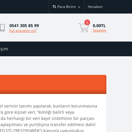
TL
Para Birimi
Hesabım
0
0,00TL
0541 305 85 99
Sepetim
Sizi arayalım mı?
tişim
sel verinin tanımı yapılarak, bunların korunmasına
 göre kişisel veri, “kimliği belirli veya
ya da herhangi bir veri kayıt sisteminin bir parçası
aylaşılması ve yurtdışına transfer edilmesi dahil
.LTD.ŞTİ (“BESTPOWER”) Kanun’a uygunluğun