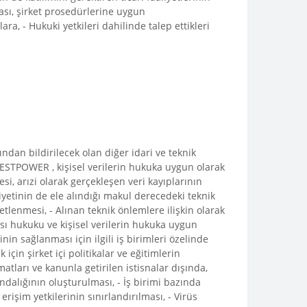
ması, şirket prosedürlerine uygun
ra, - Hukuki yetkileri dahilinde talep ettikleri
ndan bildirilecek olan diğer idari ve teknik
ESTPOWER , kişisel verilerin hukuka uygun olarak
si, arızi olarak gerçekleşen veri kayıplarının
iyetinin de ele alındığı makul derecedeki teknik
etlenmesi, - Alınan teknik önlemlere ilişkin olarak
ası hukuku ve kişisel verilerin hukuka uygun
in sağlanması için ilgili iş birimleri özelinde
çin şirket içi politikalar ve eğitimlerin
tları ve kanunla getirilen istisnalar dışında,
dalığının oluşturulması, - İş birimi bazında
işim yetkilerinin sınırlandırılması, - Virüs