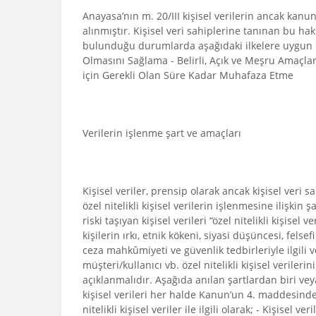
Anayasa’nın m. 20/III kişisel verilerin ancak kanun
alınmıştır. Kişisel veri sahiplerine tanınan bu ha
bulunduğu durumlarda aşağıdaki ilkelere uygun iş
Olmasını Sağlama - Belirli, Açık ve Meşru Amaçlarl
için Gerekli Olan Süre Kadar Muhafaza Etme
Verilerin işlenme şart ve amaçları
Kişisel veriler, prensip olarak ancak kişisel veri
özel nitelikli kişisel verilerin işlenmesine ilişki
riski taşıyan kişisel verileri “özel nitelikli kişisel
kişilerin ırkı, etnik kökeni, siyasi düşüncesi, felsef
ceza mahkûmiyeti ve güvenlik tedbirleriyle ilgili v
müşteri/kullanıcı vb. özel nitelikli kişisel verileri
açıklanmalıdır. Aşağıda anılan şartlardan biri vey
kişisel verileri her halde Kanun’un 4. maddesinde
nitelikli kişisel veriler ile ilgili olarak; - Kişi