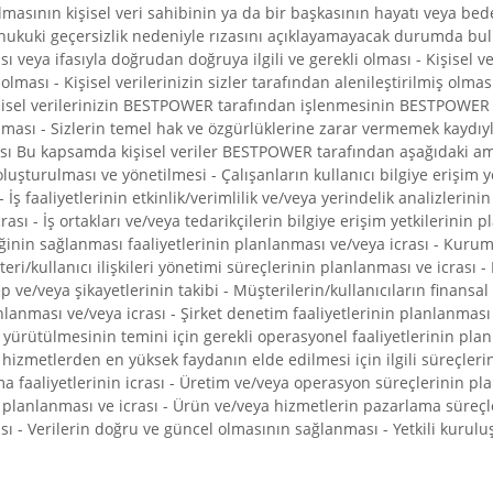
nulmasının kişisel veri sahibinin ya da bir başkasının hayatı veya 
ya hukuki geçersizlik nedeniyle rızasını açıklayamayacak durumda bu
 veya ifasıyla doğrudan doğruya ilgili ve gerekli olması - Kişisel
ası - Kişisel verilerinizin sizler tarafından alenileştirilmiş olması 
isel verilerinizin BESTPOWER tarafından işlenmesinin BESTPOWER ve
olması - Sizlerin temel hak ve özgürlüklerine zarar vermemek kaydı
ı Bu kapsamda kişisel veriler BESTPOWER tarafından aşağıdaki amaçl
oluşturulması ve yönetilmesi - Çalışanların kullanıcı bilgiye erişim 
 İş faaliyetlerinin etkinlik/verimlilik ve/veya yerindelik analizlerini
rası - İş ortakları ve/veya tedarikçilerin bilgiye erişim yetkilerinin p
iliğinin sağlanması faaliyetlerinin planlanması ve/veya icrası - Kurum
şteri/kullanıcı ilişkileri yönetimi süreçlerinin planlanması ve icrası 
 ve/veya şikayetlerinin takibi - Müşterilerin/kullanıcıların finansal 
nlanması ve/veya icrası - Şirket denetim faaliyetlerinin planlanması ve
yürütülmesinin temini için gerekli operasyonel faaliyetlerinin plan
hizmetlerden en yüksek faydanın elde edilmesi için ilgili süreçleri
ama faaliyetlerinin icrası - Üretim ve/veya operasyon süreçlerinin pl
n planlanması ve icrası - Ürün ve/veya hizmetlerin pazarlama süreçl
sı - Verilerin doğru ve güncel olmasının sağlanması - Yetkili kurulu