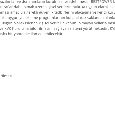
yazılımlar ve donanımların kurulması ve işletilmesi, - BESTPOWER k
 taraflar dahil olmak üzere kişisel verilerin hukuka uygun olarak akta
korunması amacıyla gerekli güvenlik tedbirlerini alacağına ve kendi k
kuka uygun yedekleme programlarının kullanılarak saklanma alanlar
gun olarak işlenen kişisel verilerin kanuni olmayan yollarla başk
e ve KVK Kurulu’na bildirilmesini sağlayan sistemi yürütmektedir. 
ka bir yöntemle ilan edilebilecektir.
irilmesi