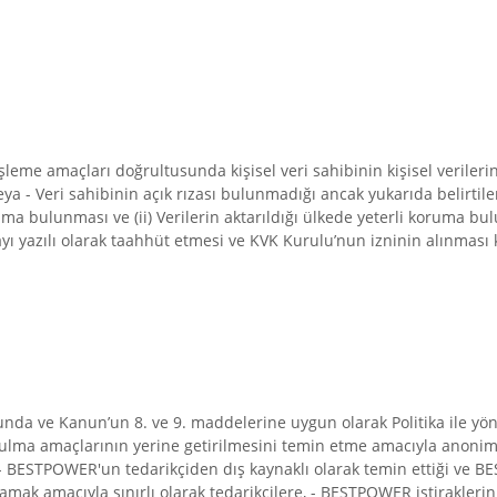
me amaçları doğrultusunda kişisel veri sahibinin kişisel verilerini 
eya - Veri sahibinin açık rızası bulunmadığı ancak yukarıda belirtil
 koruma bulunması ve (ii) Verilerin aktarıldığı ülkede yeterli koru
ayı yazılı olarak taahhüt etmesi ve KVK Kurulu’nun izninin alınması k
da ve Kanun’un 8. ve 9. maddelerine uygun olarak Politika ile yöneti
n kurulma amaçlarının yerine getirilmesini temin etme amacıyla anonim
 - BESTPOWER'un tedarikçiden dış kaynaklı olarak temin ettiği ve BES
k amacıyla sınırlı olarak tedarikçilere, - BESTPOWER iştiraklerinin 