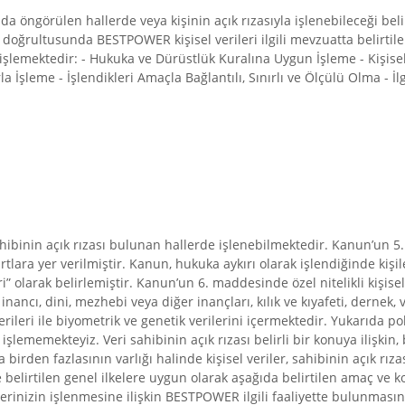
da öngörülen hallerde veya kişinin açık rızasıyla işlenebileceği beli
k doğrultusunda BESTPOWER kişisel verileri ilgili mevzuatta belirtile
lemektedir: - Hukuka ve Dürüstlük Kuralına Uygun İşleme - Kişisel
a İşleme - İşlendikleri Amaçla Bağlantılı, Sınırlı ve Ölçülü Olma - 
 sahibinin açık rızası bulunan hallerde işlenebilmektedir. Kanun’un 
n şartlara yer verilmiştir. Kanun, hukuka aykırı olarak işlendiğinde k
 veri” olarak belirlemiştir. Kanun’un 6. maddesinde özel nitelikli kişisel
i inancı, dini, mezhebi veya diğer inançları, kılık ve kıyafeti, dernek, 
erileri ile biyometrik ve genetik verilerini içermektedir. Yukarıda p
ni işlememekteyiz. Veri sahibinin açık rızası belirli bir konuya ilişki
a birden fazlasının varlığı halinde kişisel veriler, sahibinin açık rı
 belirtilen genel ilkelere uygun olarak aşağıda belirtilen amaç ve 
sel verilerinizin işlenmesine ilişkin BESTPOWER ilgili faaliyette bul