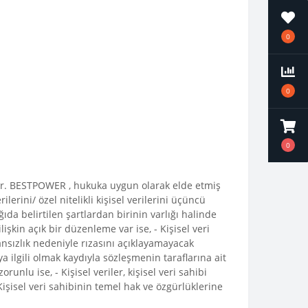
0
0
0
iştir. BESTPOWER , hukuka uygun olarak elde etmiş
lerini/ özel nitelikli kişisel verilerini üçüncü
ıda belirtilen şartlardan birinin varlığı halinde
lişkin açık bir düzenleme var ise, - Kişisel veri
ansızlık nedeniyle rızasını açıklayamayacak
 ilgili olmak kaydıyla sözleşmenin taraflarına ait
unlu ise, - Kişisel veriler, kişisel veri sahibi
- Kişisel veri sahibinin temel hak ve özgürlüklerine