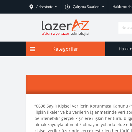
Adresimiz
Çalışma Saatleri
Hakkımızda
Kategoriler
Hakkı
“6698 Sayılı Kişisel Verilerin Korunması Kanunu (
ilişkin ilkeler ve bu verilerin işlenmesinde veri so
belirlenebilir gerçek kişi”lere ilişkin her türlü bil
olmak kaydıyla otomatik olmayan yollarla elde edi
kişisel veriler üzerinde gerçekleştirilen her t