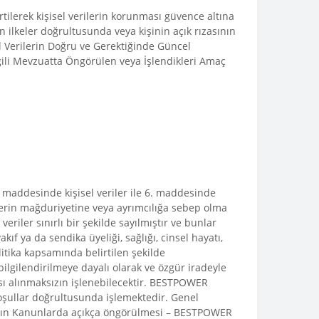
rtilerek kişisel verilerin korunması güvence altına
n ilkeler doğrultusunda veya kişinin açık rızasının
 Verilerin Doğru ve Gerektiğinde Güncel
İlgili Mevzuatta Öngörülen veya İşlendikleri Amaç
5. maddesinde kişisel veriler ile 6. maddesinde
işilerin mağduriyetine veya ayrımcılığa sebep olma
 veriler sınırlı bir şekilde sayılmıştır ve bunlar
vakıf ya da sendika üyeliği, sağlığı, cinsel hayatı,
olitika kapsamında belirtilen şekilde
n, bilgilendirilmeye dayalı olarak ve özgür iradeyle
zası alınmaksızın işlenebilecektir. BESTPOWER
koşullar doğrultusunda işlemektedir. Genel
unmasının Kanunlarda açıkça öngörülmesi – BESTPOWER